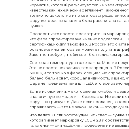
норматив, который регулирует типы и характерис
известны как
Технический регламент Таможенног
только по цоколю, но и по светораспределению, 
фару, которая изначально была рассчитана на гал
лучше».
Проверить это просто: посмотрите на маркировку 
что фара спроектирована именно под галоген. LE
сертификацию для таких фар. В России это счита
остановке инспектора вы можете получить штраф.
Закон не требует, чтобы свет был «слишком ярким
Световая температура тоже важна. Многие покуп
Это не просто некрасиво, это запрещено. В Росс
6000K, и то только в фарах, специально спроект
баланс: белый свет, хорошая видимость, и шанс, 
фара не предназначена для LED, это всё равно н
Есть и исключения. Некоторые автомобили с заво
аналогичную по модели — безопасна. Но если вы 
фару — вы рискуете. Даже если продавец говорит: 
спрашивают» — это не закон. Закон — это докумен
Что делать? Если хотите улучшить свет — лучше 
которая имеет маркировку ECE R128 и соответств
галогенки — они надёжны, проверены и не вызыва