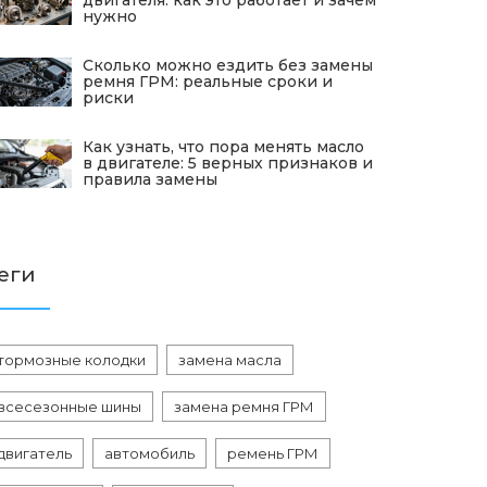
двигателя: как это работает и зачем
нужно
Сколько можно ездить без замены
ремня ГРМ: реальные сроки и
риски
Как узнать, что пора менять масло
в двигателе: 5 верных признаков и
правила замены
еги
тормозные колодки
замена масла
всесезонные шины
замена ремня ГРМ
двигатель
автомобиль
ремень ГРМ