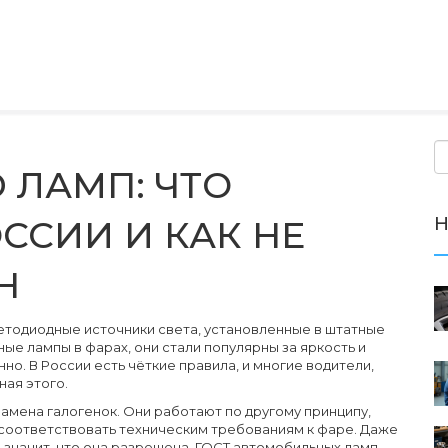
 ЛАМП: ЧТО
Н
ССИИ И КАК НЕ
Н
етодиодные источники света, установленные в штатные
ные лампы в фарах
, они стали популярны за яркость и
нно. В России есть чёткие правила, и многие водители,
ная этого.
замена галогенок. Они работают по другому принципу,
не соответствовать техническим требованиям к фаре. Даже
е значит, что она разрешена.
ГОСТ автомобильных ламп
,