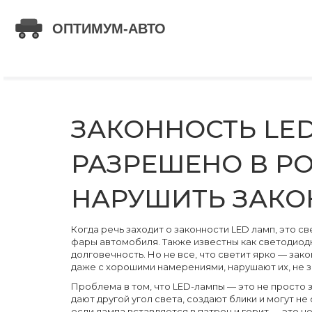
ЗАКОННОСТЬ LED
РАЗРЕШЕНО В РО
НАРУШИТЬ ЗАКО
Когда речь заходит о
законности LED ламп
,
это св
фары автомобиля
. Также известны как
светодиод
долговечность. Но не все, что светит ярко — зако
даже с хорошими намерениями, нарушают их, не з
Проблема в том, что LED-лампы — это не просто 
дают другой угол света, создают блики и могут 
если лампа вставляется в патрон и горит — это н