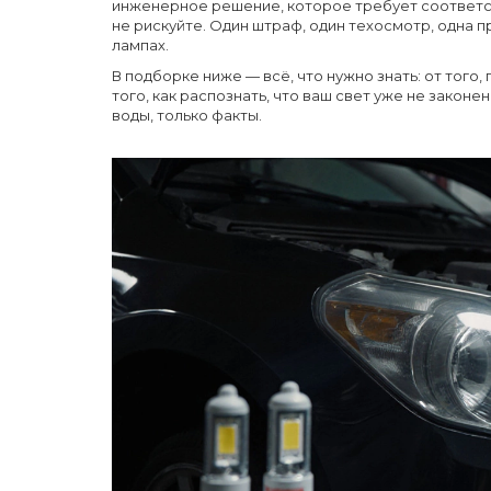
инженерное решение, которое требует соответст
не рискуйте. Один штраф, один техосмотр, одна 
лампах.
В подборке ниже — всё, что нужно знать: от того
того, как распознать, что ваш свет уже не законе
воды, только факты.