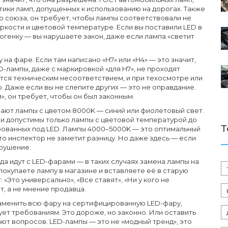
тики ламп, допущенных к использованию на дорогах
. Также
о союза
, он требует, чтобы лампы соответствовали не
яркости и цветовой температуре.
Если вы поставили LED в
огенку — вы нарушаете закон, даже если лампа «светит
на фаре. Если там написано «H7» или «H4» — это значит,
D-лампы, даже с маркировкой «для H7», не проходят
ется техническим несоответствием, и при техосмотре или
 Даже если вы не слепите других — это не оправдание.
», он требует, чтобы он был
законным
.
ают лампы с цветом 8000K — синий или фиолетовый свет.
ии допустимы только лампы с цветовой температурой до
Т
ированных под LED. Лампы 4000–5000K — это оптимальный
что инспектор не заметит разницу. Но даже здесь — если
арушение.
да идут с LED-фарами — в таких случаях замена лампы на
покупаете лампу в магазине и вставляете её в старую
«Это универсально», «Все ставят», «Ни у кого не
т, а не мнение продавца.
заменить всю фару на сертифицированную LED-фару,
ует требованиям. Это дороже, но законно. Или оставить
ют вопросов. LED-лампы — это не «модный тренд», это