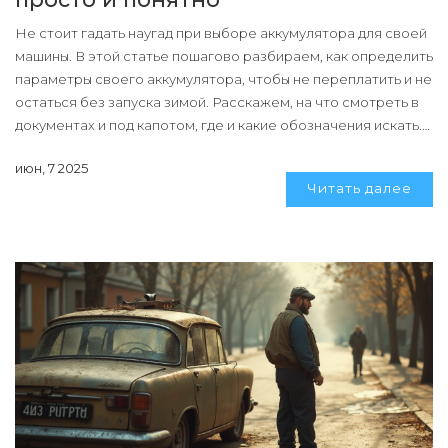
Не стоит гадать наугад при выборе аккумулятора для своей
машины. В этой статье пошагово разбираем, как определить
параметры своего аккумулятора, чтобы не переплатить и не
остаться без запуска зимой. Расскажем, на что смотреть в
документах и под капотом, где и какие обозначения искать.
Приведем примеры типичных ошибок при выборе
июн, 7 2025
аккумулятора. Поделимся советами, как продлить срок
Читать далее
службы новой батареи — это экономит деньги и нервы.