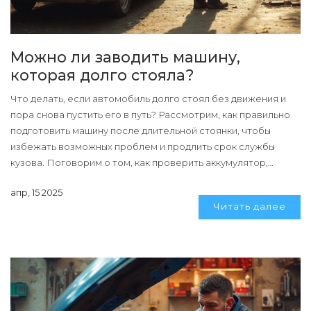
Можно ли заводить машину,
которая долго стояла?
Что делать, если автомобиль долго стоял без движения и
пора снова пустить его в путь? Рассмотрим, как правильно
подготовить машину после длительной стоянки, чтобы
избежать возможных проблем и продлить срок службы
кузова. Поговорим о том, как проверить аккумулятор,
тормозную систему и электронику. Уделим внимание
апр, 15 2025
советам по осмотру под капотом и заменам жидкостей. В
Читать далее
конце выясним, как избежать повторных ситуаций долгого
простоя.