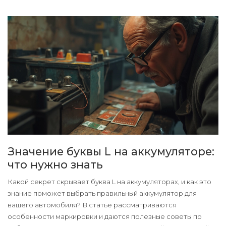
по эксплуатации, чтобы сохранить аккумулятор в рабочем
состоянии на долгие годы. Практическое руководство для
всех автолюбителей, стремящихся к надежности и
долговечности своих машин.
Значение буквы L на аккумуляторе:
что нужно знать
Какой секрет скрывает буква L на аккумуляторах, и как это
знание поможет выбрать правильный аккумулятор для
вашего автомобиля? В статье рассматриваются
особенности маркировки и даются полезные советы по