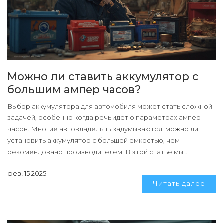
Можно ли ставить аккумулятор с
большим ампер часов?
Выбор аккумулятора для автомобиля может стать сложной
задачей, особенно когда речь идет о параметрах ампер-
часов. Многие автовладельцы задумываются, можно ли
установить аккумулятор с большей емкостью, чем
рекомендовано производителем. В этой статье мы
разберем, как правильно подобрать аккумулятор и на что
фев, 15 2025
нужно обратить внимание, чтобы избежать проблем с
Читать далее
электрикой автомобиля. Узнаете, как увеличение емкости
аккумулятора может повлиять на жизнь вашего авто и стоит
ли вообще делать подобные замены.