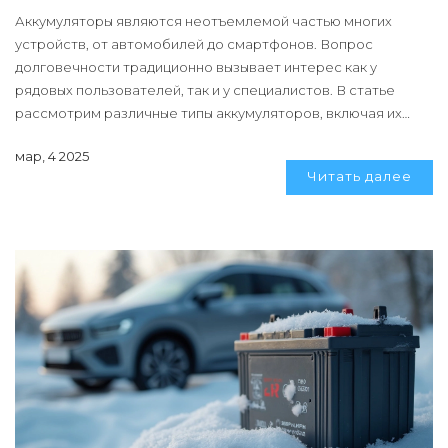
Аккумуляторы являются неотъемлемой частью многих
устройств, от автомобилей до смартфонов. Вопрос
долговечности традиционно вызывает интерес как у
рядовых пользователей, так и у специалистов. В статье
рассмотрим различные типы аккумуляторов, включая их
сильные и слабые стороны. Узнаем, какие из них способны
мар, 4 2025
дольше всего служить и как продлить их срок службы.
Читать далее