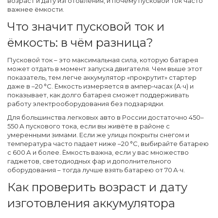
возраст и дату изготовления, и почему пусковой ток часто
важнее ёмкости.
Что значит пусковой ток и
ёмкость: в чём разница?
Пусковой ток – это максимальная сила, которую батарея
может отдать в момент запуска двигателя. Чем выше этот
показатель, тем легче аккумулятор «прокрутит» стартер
даже в –20 °C. Ёмкость измеряется в ампер‑часах (А·ч) и
показывает, как долго батарея сможет поддерживать
работу электрооборудования без подзарядки.
Для большинства легковых авто в России достаточно 450–
550 А пускового тока, если вы живёте в районе с
умеренными зимами. Если же улицы покрыты снегом и
температура часто падает ниже –20 °C, выбирайте батарею
с 600 А и более. Ёмкость важна, если у вас множество
гаджетов, светодиодных фар и дополнительного
оборудования – тогда лучше взять батарею от 70 А·ч.
Как проверить возраст и дату
изготовления аккумулятора