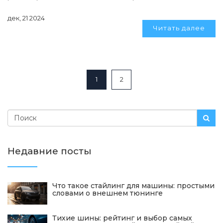
успешного запуска, а также даны полезные советы по
дек, 21 2024
выбору аккумулятора. Рассмотрены различные аспекты,
Читать далее
влияющие на производительность и долговечность
устройства.
1
2
Недавние посты
Что такое стайлинг для машины: простыми
словами о внешнем тюнинге
Тихие шины: рейтинг и выбор самых