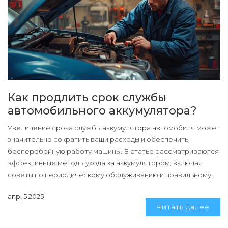
Как продлить срок службы
автомобильного аккумулятора?
Увеличение срока службы аккумулятора автомобиля может
значительно сократить ваши расходы и обеспечить
бесперебойную работу машины. В статье рассматриваются
эффективные методы ухода за аккумулятором, включая
советы по периодическому обслуживанию и правильному
хранению. Узнайте, как простые изменения в использовании
апр, 5 2025
и уходе помогут продлить жизнь вашего автомобильного
Читать далее
аккумулятора и избежать неожиданных поломок.
Ознакомьтесь с полезными рекомендациями и стандартами