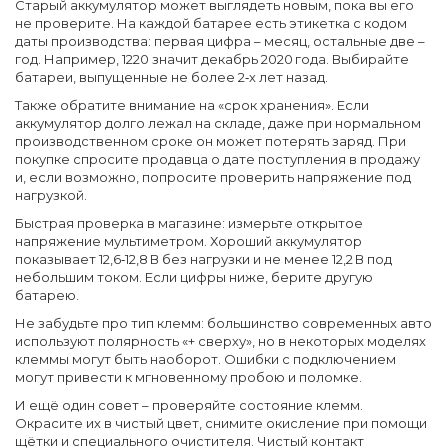
Старый аккумулятор может выглядеть новым, пока вы его
не проверите. На каждой батарее есть этикетка с кодом
даты производства: первая цифра – месяц, остальные две –
год. Например, 1220 значит декабрь 2020 года. Выбирайте
батареи, выпущенные не более 2‑х лет назад.
Также обратите внимание на «срок хранения». Если
аккумулятор долго лежал на складе, даже при нормальном
производственном сроке он может потерять заряд. При
покупке спросите продавца о дате поступления в продажу
и, если возможно, попросите проверить напряжение под
нагрузкой.
Быстрая проверка в магазине: измерьте открытое
напряжение мультиметром. Хороший аккумулятор
показывает 12,6‑12,8 В без нагрузки и не менее 12,2 В под
небольшим током. Если цифры ниже, берите другую
батарею.
Не забудьте про тип клемм: большинство современных авто
используют полярность «+ сверху», но в некоторых моделях
клеммы могут быть наоборот. Ошибки с подключением
могут привести к мгновенному пробою и поломке.
И ещё один совет – проверяйте состояние клемм.
Окрасите их в чистый цвет, снимите окисление при помощи
щётки и специального очистителя. Чистый контакт