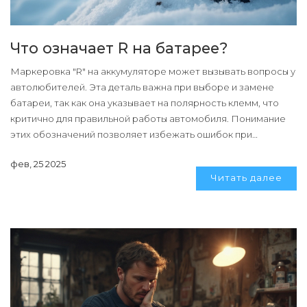
Что означает R на батарее?
Маркеровка "R" на аккумуляторе может вызывать вопросы у
автолюбителей. Эта деталь важна при выборе и замене
батареи, так как она указывает на полярность клемм, что
критично для правильной работы автомобиля. Понимание
этих обозначений позволяет избежать ошибок при
установке и эксплуатации аккумулятора. В статье также
фев, 25 2025
предложены практические советы по уходу за батареей.
Читать далее