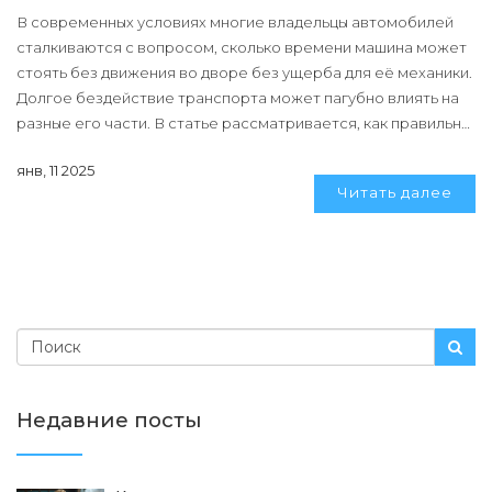
В современных условиях многие владельцы автомобилей
сталкиваются с вопросом, сколько времени машина может
стоять без движения во дворе без ущерба для её механики.
Долгое бездействие транспорта может пагубно влиять на
разные его части. В статье рассматривается, как правильно
подготовить автомобиль к длительному бездействию и что
янв, 11 2025
делать, чтобы продлить срок службы двигателя. Опытные
Читать далее
советы помогут сохранить автомобиль в отличном
состоянии даже при длительных перерывах в эксплуатации.
Недавние посты