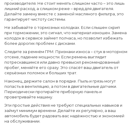
производителя. Не стоит менять слишком часто – это лишь
лишний расход, а слишком реже – вред для двигателя.
Делайте замену вместе с заменой масляного фильтра, это
гарантирует чистоту системы.
Не забывайте о тормозных колодках. Если слышен скрип
при торможении, это сигнал, что материал изношен. Замена
колодок в сервисе займет полчаса, но позволит избежать
более дорогих проблем с дисками.
Следите за ремнём ГРМ. Признаки износа – стук в моторном
отсеке, падение мощности. Если ремень выглядит
потрескавшимся или давно превысил рекомендованный
пробег, меняйте его сразу. Это спасёт ваш двигатель от
серьёзных поломок и больших трат.
Наконец, держите салон в порядке. Пыль и грязь могут
попасть в вентиляцию, а потом в двигательные датчики.
Периодически протирайте приборную панель и
проветривайте машину.
Эти простые действия не требуют специальных навыков и
займут минимум времени. Делайте их регулярно, а ваш
автомобиль будет радовать вас надёжностью и экономией
на обслуживании.