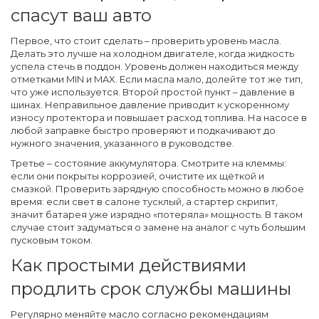
спасут ваш авто
Первое, что стоит сделать – проверить уровень масла.
Делать это лучше на холодном двигателе, когда жидкость
успела стечь в поддон. Уровень должен находиться между
отметками MIN и MAX. Если масла мало, долейте тот же тип,
что уже используется. Второй простой пункт – давление в
шинах. Неправильное давление приводит к ускоренному
износу протектора и повышает расход топлива. На насосе в
любой заправке быстро проверяют и подкачивают до
нужного значения, указанного в руководстве.
Третье – состояние аккумулятора. Смотрите на клеммы:
если они покрыты коррозией, очистите их щёткой и
смазкой. Проверить зарядную способность можно в любое
время: если свет в салоне тусклый, а стартер скрипит,
значит батарея уже изрядно «потеряла» мощность. В таком
случае стоит задуматься о замене на аналог с чуть большим
пусковым током.
Как простыми действиями
продлить срок службы машины
Регулярно меняйте масло согласно рекомендациям