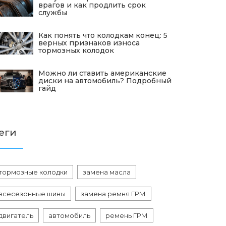
врагов и как продлить срок
службы
Как понять что колодкам конец: 5
верных признаков износа
тормозных колодок
Можно ли ставить американские
диски на автомобиль? Подробный
гайд
еги
тормозные колодки
замена масла
всесезонные шины
замена ремня ГРМ
двигатель
автомобиль
ремень ГРМ