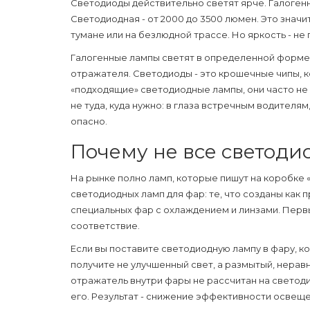
Светодиоды действительно светят ярче. Галогенн
Светодиодная - от 2000 до 3500 люмен. Это значи
тумане или на безлюдной трассе. Но яркость - не 
Галогенные лампы светят в определенной форме,
отражателя. Светодиоды - это крошечные чипы, к
«подходящие» светодиодные лампы, они часто не 
не туда, куда нужно: в глаза встречным водителям,
опасно.
Почему не все светод
На рынке полно ламп, которые пишут на коробке «
светодиодных ламп для фар: те, что созданы как п
специальных фар с охлаждением и линзами. Первы
соответствие.
Если вы поставите светодиодную лампу в фару, к
получите не улучшенный свет, а размытый, нера
отражатель внутри фары не рассчитан на светоди
его. Результат - снижение эффективности освещен