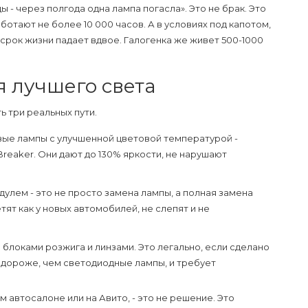
- через полгода одна лампа погасла». Это не брак. Это
отают не более 10 000 часов. А в условиях под капотом,
 срок жизни падает вдвое. Галогенка же живет 500-1000
ся лучшего света
ь три реальных пути.
вые лампы с улучшенной цветовой температурой -
 Breaker. Они дают до 130% яркости, не нарушают
улем - это не просто замена лампы, а полная замена
етят как у новых автомобилей, не слепят и не
блоками розжига и линзами. Это легально, если сделано
о дороже, чем светодиодные лампы, и требует
автосалоне или на Авито, - это не решение. Это