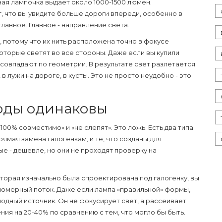
ая лампочка выдает около 1000-1500 люмен.
т, что вы увидите больше дороги впереди, особенно в
главное. Главное -
направление
света.
 потому что их нить расположена точно в фокусе
оторые светят во все стороны. Даже если вы купили
совпадают по геометрии. В результате свет разлетается
 в лужи на дороге, в кусты. Это не просто неудобно - это
иоды одинаковы
100% совместимо» и «не слепят». Это ложь. Есть два типа
рямая замена галогенкам, и те, что созданы для
е - дешевле, но они не проходят проверку на
оторая изначально была спроектирована под галогенку, вы
вномерный поток. Даже если лампа «правильной» формы,
одный источник. Он не фокусирует свет, а рассеивает
ия на 20-40% по сравнению с тем, что могло бы быть.