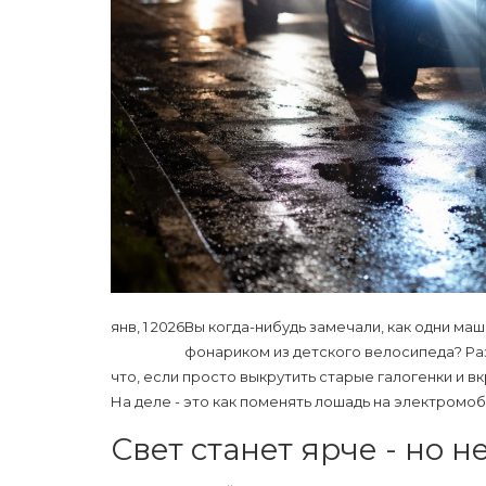
янв, 1 2026
Вы когда-нибудь замечали, как одни маши
фонариком из детского велосипеда? Раз
что, если просто выкрутить старые галогенки и 
На деле - это как поменять лошадь на электромоби
Свет станет ярче - но н