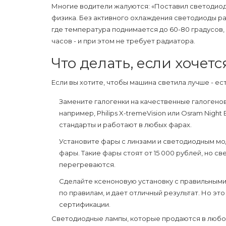
Многие водители жалуются: «Поставил светодиоды 
физика. Без активного охлаждения светодиоды раб
где температура поднимается до 60-80 градусов,
часов - и при этом не требует радиатора.
Что делать, если хочет
Если вы хотите, чтобы машина светила лучше - ест
Замените галогенки на качественные галогено
например, Philips X-tremeVision или Osram Night
стандарты и работают в любых фарах.
Установите фары с линзами и светодиодным мод
фары. Такие фары стоят от 15 000 рублей, но св
перегреваются.
Сделайте ксеноновую установку с правильными 
по правилам, и дает отличный результат. Но эт
сертификации.
Светодиодные лампы, которые продаются в любом 