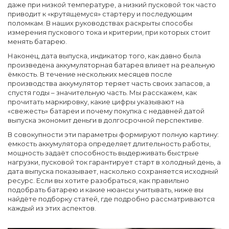
даже при низкой температуре, а низкий пусковой ток часто
приводит к «крутящемуся» стартеру и последующим
поломкам. В наших руководствах раскрыты способы
измерения пускового тока и критерии, при которых стоит
менять батарею.
Наконец,
дата выпуска
,
индикатор того, как давно была
произведена аккумуляторная батарея
влияет на реальную
ёмкость. В течение нескольких месяцев после
производства аккумулятор теряет часть своих запасов, а
спустя годы – значительную часть. Мы расскажем, как
прочитать маркировку, какие цифры указывают на
«свежесть» батареи и почему покупка с недавней датой
выпуска экономит деньги в долгосрочной перспективе.
В совокупности эти параметры формируют полную картину:
емкость аккумулятора
определяет длительность работы,
мощность
задаёт способность выдерживать быстрые
нагрузки,
пусковой ток
гарантирует старт в холодный день, а
дата выпуска
показывает, насколько сохраняется исходный
ресурс. Если вы хотите разобраться, как правильно
подобрать батарею и какие нюансы учитывать, ниже вы
найдёте подборку статей, где подробно рассматриваются
каждый из этих аспектов.