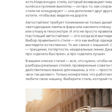
есть
Мидсенчури
,
стиль, который возвращает маш
колёса и громкие выхлопы — он про то, как сохра
стили не конкурируют — они дополняют друг друга.
хотите, чтобы вас видели на дороге.
Автостайлинг требует понимания не только дизайн
светодиодные лампы в фары или наклеить плёнку
или отказу в техосмотре. И это не просто правила 
Настоящий автостайлинг — это когда всё выгляди
Выбор правильного стиля — это как выбор одежды:
выглядите естественно. То же самое с машиной. 
— трещинки, потёртости, неидеальные линии. Джа
про «сделать быстрее», а про «сделать лучше».
В вашем списке статей — всё, что нужно, чтобы н
разборы реальных стилей, проверенные советы по
действительно важно для машины, а что — просто 
«все так делают». Только конкретика: что работает
любите свою машину. Выберите стиль, который го