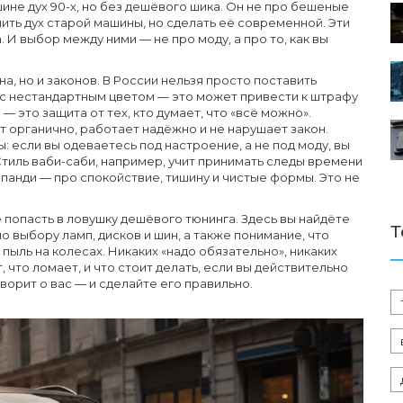
ине дух 90-х, но без дешёвого шика
. Он не про бешеные
нить дух старой машины, но сделать её современной.
Эти
 И выбор между ними — не про моду, а про то, как вы
а, но и законов. В России нельзя просто поставить
 с нестандартным цветом — это может привести к штрафу
— это защита от тех, кто думает, что «всё можно».
т органично, работает надёжно и не нарушает закон.
 если вы одеваетесь под настроение, а не под моду, вы
Стиль ваби-саби, например, учит принимать следы времени
панди — про спокойствие, тишину и чистые формы. Это не
е попасть в ловушку дешёвого тюнинга. Здесь вы найдёте
Т
 выбору ламп, дисков и шин, а также понимание, что
пыль на колесах. Никаких «надо обязательно», никаких
, что ломает, и что стоит делать, если вы действительно
ворит о вас — и сделайте его правильно.