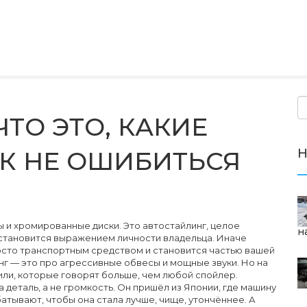
ЧТО ЭТО, КАКИЕ
Н
АК НЕ ОШИБИТЬСЯ
ы и хромированные диски. Это
автостайлинг
,
целое
н
 становится выражением личности владельца
. Иначе
росто транспортным средством и становится частью вашей
нг — это про агрессивные обвесы и мощные звуки. Но на
тили, которые говорят больше, чем любой спойлер.
а деталь, а не громкость
. Он пришёл из Японии, где машину
атывают, чтобы она стала лучше, чище, утончённее.
А