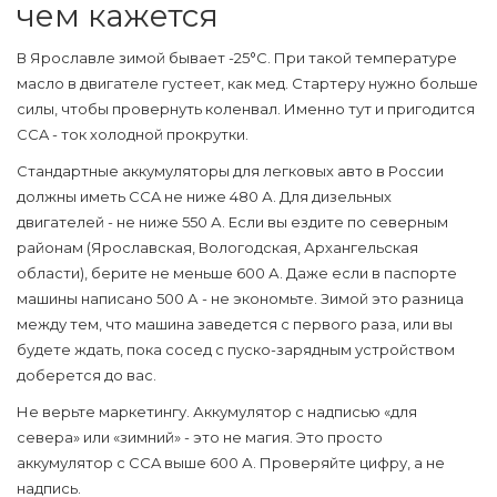
чем кажется
В Ярославле зимой бывает -25°C. При такой температуре
масло в двигателе густеет, как мед. Стартеру нужно больше
силы, чтобы провернуть коленвал. Именно тут и пригодится
CCA - ток холодной прокрутки.
Стандартные аккумуляторы для легковых авто в России
должны иметь CCA не ниже 480 А. Для дизельных
двигателей - не ниже 550 А. Если вы ездите по северным
районам (Ярославская, Вологодская, Архангельская
области), берите не меньше 600 А. Даже если в паспорте
машины написано 500 А - не экономьте. Зимой это разница
между тем, что машина заведется с первого раза, или вы
будете ждать, пока сосед с пуско-зарядным устройством
доберется до вас.
Не верьте маркетингу. Аккумулятор с надписью «для
севера» или «зимний» - это не магия. Это просто
аккумулятор с CCA выше 600 А. Проверяйте цифру, а не
надпись.