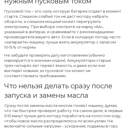
нужным пусковым током
Пусковой ток – это сила, которую батарея отдает в момент
старта. Слишком слабый ток не даст мотору набрать
обороты, а слишком мощный может перегрузить
электронику. При выборе смотрите на марку «AА»,
указанный в амперах, и сравнивайте с рекомендациями
производителя вашего авто. Если в холодную погоду часто
«запираете» машину, лучше взять аккумулятор с запасом
10‑15 % от нормы.
Не забудьте проверить дату изготовления (обычно
маркируется 4‑значным кодом). Аккумуляторы старше
трёх‑четырёх лет теряют ёмкость, и даже если они
выглядят новыми, их пусковой ток может не
соответствовать требованиям.
Что нельзя делать сразу после
запуска и замены масла
Сразу после замены масла многие гоняют машину, думая,
что так быстрее проверят работу. На самом деле, в первые
5‑10 минут лучше дать мотору поработать на холостом ходу,
чтобы новое масло распределилось по всем узлам. Не
включайте сильные нагрузки – ускорения, подъемы в гору