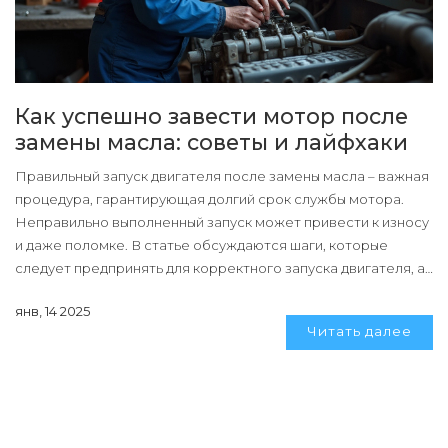
Как успешно завести мотор после
замены масла: советы и лайфхаки
Правильный запуск двигателя после замены масла – важная
процедура, гарантирующая долгий срок службы мотора.
Неправильно выполненный запуск может привести к износу
и даже поломке. В статье обсуждаются шаги, которые
следует предпринять для корректного запуска двигателя, а
также полезные советы и интересные факты из практики.
янв, 14 2025
Следуя этим рекомендациям, можно избежать ошибок и
Читать далее
обеспечить стабильную работу автомобиля.