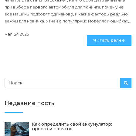
начать? Эта статья расскажет, на что обращать внимание
при выборе первого автомобиля для тюнинга, почему не
все машины подходят одинаково, и какие факторы реально
важны для новичка. Узнай о популярных моделях и ошибках,
которых легко избежать, чтобы не налететь на траты без
мая, 24 2025
результата. Прочитай честный разбор с советами и
Читать далее
лайфхаками от опытных автолюбителей.
Недавние посты
Как определить свой аккумулятор:
просто и понятно