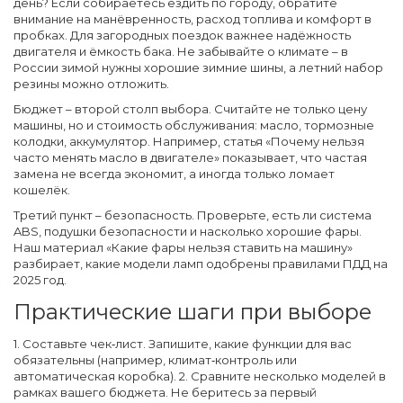
день? Если собираетесь ездить по городу, обратите
внимание на манёвренность, расход топлива и комфорт в
пробках. Для загородных поездок важнее надёжность
двигателя и ёмкость бака. Не забывайте о климате – в
России зимой нужны хорошие зимние шины, а летний набор
резины можно отложить.
Бюджет – второй столп выбора. Считайте не только цену
машины, но и стоимость обслуживания: масло, тормозные
колодки, аккумулятор. Например, статья «Почему нельзя
часто менять масло в двигателе» показывает, что частая
замена не всегда экономит, а иногда только ломает
кошелёк.
Третий пункт – безопасность. Проверьте, есть ли система
ABS, подушки безопасности и насколько хорошие фары.
Наш материал «Какие фары нельзя ставить на машину»
разбирает, какие модели ламп одобрены правилами ПДД на
2025 год.
Практические шаги при выборе
1. Составьте чек‑лист. Запишите, какие функции для вас
обязательны (например, климат‑контроль или
автоматическая коробка). 2. Сравните несколько моделей в
рамках вашего бюджета. Не беритесь за первый