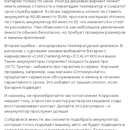
батарею только по цене. Иногда дешевый вариант может
иметь низкую стойкость к перепадам температур и сократит
срок службы вдвое. Если вы задумались, можно ли ставить
аккумулятор 60 Ah вместо 55 Ah, прочтите материал «Можно
ли ставить аккумулятор 60 вместо 55: что изменится и стоит
ли рисковать». Там объясняется, как небольшое увеличение
ёмкости обычно безопасно, но требует проверки размеров
и замены креплений.
Вторая ошибка – игнорировать
температурный диапазон
. В
регионах с суровыми зимами выбирайте батареи с
маркировкой «Cold Cranking Amp» (CCA) от 600 A и выше.
Такие аккумуляторы сохраняют мощность даже при
-20 °C.Третья – забывать про
гарантию и сервис
. Хороший
продавец, например, наш магазин «Оптимум‑Авто»,
предлагает сервисное обслуживание и замену в течение
гарантийного срока. Это избавит от лишних хлопот, если
батарея подведёт.
И наконец, не пренебрегайте
чистотой клемм
. Коррозия
мешает току, а простая очистка раствором пищевой соды
восстанавливает контакт. Делайте это регулярно – и
аккумулятор прослужит дольше.
Собрав всё вместе, вы сможете подобрать аккумулятор,
который точно подойдёт вашему авто, не будет подводить в
холодную погоду и не разорит ваш кошелёк. Если нужны