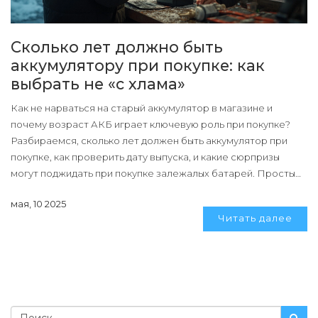
Сколько лет должно быть
аккумулятору при покупке: как
выбрать не «с хлама»
Как не нарваться на старый аккумулятор в магазине и
почему возраст АКБ играет ключевую роль при покупке?
Разбираемся, сколько лет должен быть аккумулятор при
покупке, как проверить дату выпуска, и какие сюрпризы
могут поджидать при покупке залежалых батарей. Простым
языком расскажу, от чего реально зависит срок службы и
мая, 10 2025
стартовые характеристики, и поделюсь лайфхаками для
Читать далее
быстрой проверки.