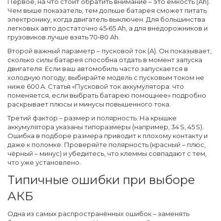
Первое, на что стоит обратить внимание – это
ёмкость
(Ah).
Чем выше показатель, тем дольше батарея сможет питать
электронику, когда двигатель выключен. Для большинства
легковых авто достаточно 45‑65 Ah, а для внедорожников и
грузовиков лучше взять 70‑80 Ah.
Второй важный параметр –
пусковой ток
(A). Он показывает,
сколько силы батарея способна отдать в момент запуска
двигателя. Если ваш автомобиль часто запускается в
холодную погоду, выбирайте модель с пусковым током не
ниже 600 A. Статья «Пусковой ток аккумулятора: что
поменяется, если выбрать батарею помощнее» подробно
раскрывает плюсы и минусы повышенного тока.
Третий фактор –
размер и полярность
. На крышке
аккумулятора указаны типоразмеры (например, 34 S, 45 S).
Ошибка в подборе размера приводит к плохому контакту и
даже к поломке. Проверяйте полярность (красный – плюс,
чёрный – минус) и убедитесь, что клеммы совпадают с тем,
что уже установлено.
Типичные ошибки при выборе
АКБ
Одна из самых распространённых ошибок – заменять