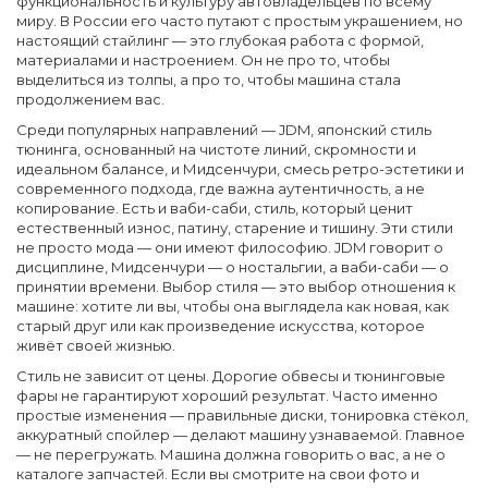
функциональность и культуру автовладельцев по всему
миру.
В России его часто путают с простым украшением, но
настоящий стайлинг — это глубокая работа с формой,
материалами и настроением. Он не про то, чтобы
выделиться из толпы, а про то, чтобы машина стала
продолжением вас.
Среди популярных направлений —
JDM
,
японский стиль
тюнинга, основанный на чистоте линий, скромности и
идеальном балансе
, и
Мидсенчури
,
смесь ретро-эстетики и
современного подхода, где важна аутентичность, а не
копирование
. Есть и
ваби-саби
,
стиль, который ценит
естественный износ, патину, старение и тишину
. Эти стили
не просто мода — они имеют философию. JDM говорит о
дисциплине, Мидсенчури — о ностальгии, а ваби-саби — о
принятии времени. Выбор стиля — это выбор отношения к
машине: хотите ли вы, чтобы она выглядела как новая, как
старый друг или как произведение искусства, которое
живёт своей жизнью.
Стиль не зависит от цены. Дорогие обвесы и тюнинговые
фары не гарантируют хороший результат. Часто именно
простые изменения — правильные диски, тонировка стёкол,
аккуратный спойлер — делают машину узнаваемой. Главное
— не перегружать. Машина должна говорить о вас, а не о
каталоге запчастей. Если вы смотрите на свои фото и