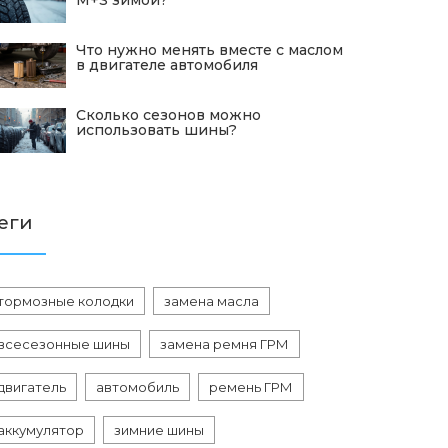
M+S зимой?
Что нужно менять вместе с маслом
в двигателе автомобиля
Сколько сезонов можно
использовать шины?
еги
тормозные колодки
замена масла
всесезонные шины
замена ремня ГРМ
двигатель
автомобиль
ремень ГРМ
аккумулятор
зимние шины