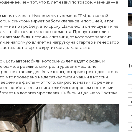
шеннее, чем тот, что 15 лет ездил по трассе. Разница — в
то менять масло. Нужно менять
ремень ГРМ
,
ключевой
орый синхронизирует работу клапанов и поршней, и при
 — не по пробегу, а по сроку. Даже если он не шумит и не
ель — всё это часть одного ремонта. Пропустишь один —
для автомобиля
,
источник питания, от которого зависит
ояние напрямую влияет на нагрузку на стартер и генератор
заставляет стартер крутиться дольше, а это —
о». Есть автомобили, которые 25 лет ездят с родным
Т
екламе, а реально: смотрели уровень масла, не
тров, не ставили дешёвые шины, которые греют двигатель
то, что проверено на десятках тысяч машин в России.
веренные факты — от того, как распознать, что ремень
ажнее пробега, если двигатель был в хорошем состоянии.
аботает на дорогах Ярославля, Сибири и Дальнего Востока.