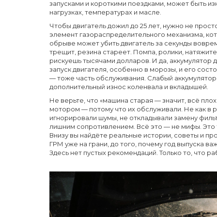
запусками и короткими поездками, может быть изно
нагрузках, температурах и масле.
Чтобы двигатель дожил до 25 лет, нужно не прос
элемент газораспределительного механизма, кот
обрыве может убить двигатель за секунды
вовремя
трещит, резина стареет. Помпа, ролики, натяжит
рискуешь тысячами долларов. И да,
аккумулятор 
запуск двигателя, особенно в морозы, и его сост
— тоже часть обслуживания. Слабый аккумулятор 
дополнительный износ коленвала и вкладышей.
Не верьте, что «машина старая — значит, всё плох
мотором — потому что их обслуживали. Не как в р
игнорировали шумы, не откладывали замену филь
лишним сопротивлением. Всё это — не мифы. Это 
Внизу вы найдёте реальные истории, советы и про
ГРМ уже на грани, до того, почему год выпуска в
Здесь нет пустых рекомендаций. Только то, что р