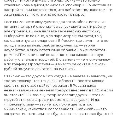
хочется.
Многие думают, что настройка — это только
стайлинг: новые диски, тонировка, спойлеры. Но настоящая
настройка начинается с того, что работает под капотом — и
заканчивается тем, что не ломается в мороз.
Если вы меняете
аккумулятор для автомобиля
,
источник
питания, который отвечает за запуск двигателя и работу
электроники
, вы уже делаете техническую настройку.
Выбирайте не по цене, а по параметрам: емкости, току
холодного пуска, полярности. В России, где зимы — это не
погода, а испытание, слабый аккумулятор — это не
неудобство, а риск остаться на обочине. То же касается
ремень ГРМ
,
ключевой детали, которая синхронизирует
работу клапанов и поршней
. Его замена — не «по желанию»,
а по графику. Пропустили — и вместо ремонта в 15 тысяч
рублей получите двигатель за 150 тысяч.
Стайлинг — это другое. Это когда вы меняете внешность, не
трогая технику. Плёнка, диски, обвесы — всё это можно
сделать, но не забывайте про закон. В России даже
незначительные изменения требуют внесения в ПТС. А если
вы ставите LED-лампы, которые слепят других — это не
«крутой стиль», а штраф и возможная эвакуация. И да,
«японский стиль» — это не про яркие цвета, а про
минимализм, качество и долговечность. Ваби-саби — это
когда машина выглядит как будто она жила, а не как будто её