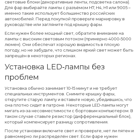
световые блоки (декоративные ленты, подсветка салона).
Для фар выбирайте лампы с разъёмом H7, H4, H1 или 9005 –
именно такие использует большинство российских
автомобилей. Перед покупкой проверьте маркировку в
руководстве или загляните под крышку фары.
Если нужен более мощный свет, обратите внимание на
лампы с высоким световым потоком (примерно 4000‑5000
люмен). Они обеспечат хорошую видимость в плохую
погоду, но не забудьте, что слишком яркий свет может быть
запрещён в некоторых регионах.
Установка LED‑лампы без
проблем
Установка обычно занимает 10‑15 минут и не требует
специальных инструментов. Снимите крышку фары,
открутите старую лампу и вставьте новую, убедившись, что
она плотно сидит в патроне. Некоторые LED‑лампы могут
мигать из‑за несовместимости с бортовым компьютером. В
таком случае ставьте резистор (дифференциальный блок),
который компенсирует разницу сопротивления.
После установки включите свет и проверьте, нет ли пятен и
равномерно ли распределён свет. Если фаре нужен