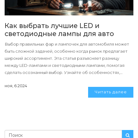
Как выбрать лучшие LED и
светодиодные лампы для авто
Выбор правильных фар и лампочек для автомобиля может
быть сложной задачей, особенно когда рынок предлагает
широкий ассортимент. Эта статья разъясняет разницу
между LED-лампами и светодиодными лампами, помогая
сделать осознанный выбор. Узнайте об особенностях,
преимуществах и необходимых характеристиках для
ноя, 6 2024
оптимального освещения вашего автомобиля.
Читать далее
Немаловажные советы помогут не ошибиться и обеспечить
безопасность вождения.