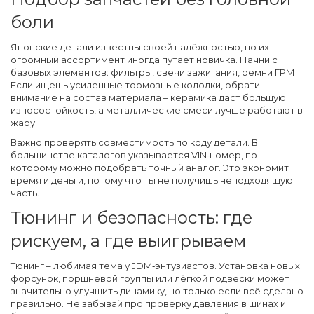
боли
Японские детали известны своей надёжностью, но их
огромный ассортимент иногда путает новичка. Начни с
базовых элементов: фильтры, свечи зажигания, ремни ГРМ.
Если ищешь усиленные тормозные колодки, обрати
внимание на состав материала – керамика даст большую
износостойкость, а металлические смеси лучше работают в
жару.
Важно проверять совместимость по коду детали. В
большинстве каталогов указывается VIN‑номер, по
которому можно подобрать точный аналог. Это экономит
время и деньги, потому что ты не получишь неподходящую
часть.
Тюнинг и безопасность: где
рискуем, а где выигрываем
Тюнинг – любимая тема у JDM‑энтузиастов. Установка новых
форсунок, поршневой группы или лёгкой подвески может
значительно улучшить динамику, но только если всё сделано
правильно. Не забывай про проверку давления в шинах и