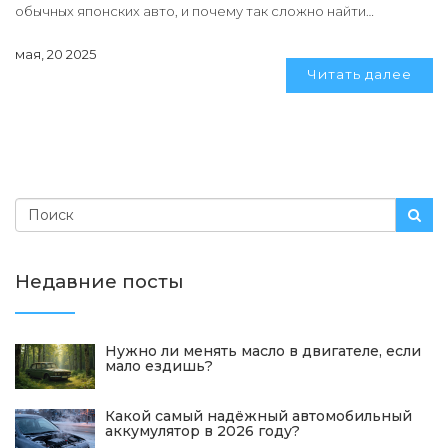
обычных японских авто, и почему так сложно найти
настоящий JDM на вторичке. Узнаешь уникальные факты, на
мая, 20 2025
что обращать внимание при выборе и какие модели самые
Читать далее
яркие представители JDM. Будет и пара неожиданных
советов для начинающих любителей японского
автотюнинга.
Недавние посты
Нужно ли менять масло в двигателе, если
мало ездишь?
Какой самый надёжный автомобильный
аккумулятор в 2026 году?