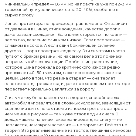
минимальный предел — 1,6 мм, но на практике уже при 2–3 мм
тормозной путь увеличивается на 20–40%, особенно в
сырую погоду.
Износ протектора не происходит равномерно. Он зависит
от давления в шинах, стиля вождения, качества дорог и
даже развал-схождения. Если шины стираются по краям —
вероятно, давление слишком низкое. Если посередине —
слишком высокое. А если один бок изношен сильнее
другого — пора проверять подвеску. Эти симптомы часто
путают с браком резины, но на самом деле это признаки
неправильной эксплуатации.
Пробег шин
,
расстояние,
которое шина проехала до критического износа
редко
превышает 40–50 тысяч км, даже если рисунок кажется
целым. Дело в том, что резина стареет — она теряет
эластичность, трескается, и даже при хорошем протекторе
перестаёт нормально цепляться за дорогу.
Связь между
безопасностью на дороге
,
способностью
автомобиля управляться в сложных условиях, зависящей от
сцепления шин с покрытием
и износом протектора проста:
чем меньше рисунок — тем хуже отвод воды и снега. В
дождь машина начинает аквапланировать, на снегу — не
цепляется, на мокром асфальте — не тормозит. Всё это не
теория. Это реальные данные из тестов, где шины с износом
2 мм тормозили на 10 метров дольше, чем новые. И это не