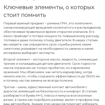
Ключевые элементы, о которых
стоит помнить
Первый важный предмет –
ремень ГРМ
,
это компонент,
синхронизирующий вращение коленчатого и распредвалов,
обеспечивая правильное время открытия клапанов
. Его
износ приводит к потере мощности, повышенному расходу
топлива и даже полному отказу двигателя. В наших статьях
вы найдёте, как определить срок службы ремня, какие
симптомы указывают на необходимость замены и какие
интервалы выбирают эксперты.
Второй элемент –
моторное масло
,
жидкость, снижающая
трение и охлаждающая детали двигателя
. Срок годности
масла ограничен не только пробегом, но и временем
хранения. Мы объясняем, как читать маркировку, когда
менять масло, чтобы сохранить эффективность до 15000 км,
и почему частая замена не всегда полезна.
Третье –
шины
,
единственный контакт автомобиля с
дорогой, влияющий на безопасность и комфорт
. В статьях
разбираются буквы M+S, плюсы и минусы всесезонных
резин, а также как подобрать размер, вылет и профиль под
ваш автомобиль. Знание этих нюансов помогает избежать