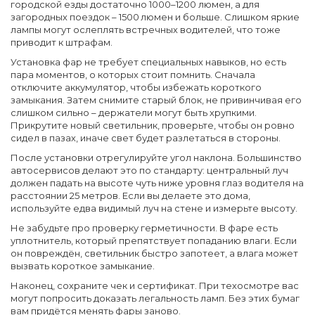
городской езды достаточно 1000–1200 люмен, а для
загородных поездок – 1500 люмен и больше. Слишком яркие
лампы могут ослеплять встречных водителей, что тоже
приводит к штрафам.
Установка фар не требует специальных навыков, но есть
пара моментов, о которых стоит помнить. Сначала
отключите аккумулятор, чтобы избежать короткого
замыкания. Затем снимите старый блок, не привинчивая его
слишком сильно – держатели могут быть хрупкими.
Прикрутите новый светильник, проверьте, чтобы он ровно
сидел в пазах, иначе свет будет разлетаться в стороны.
После установки отрегулируйте угол наклона. Большинство
автосервисов делают это по стандарту: центральный луч
должен падать на высоте чуть ниже уровня глаз водителя на
расстоянии 25 метров. Если вы делаете это дома,
используйте едва видимый луч на стене и измерьте высоту.
Не забудьте про проверку герметичности. В фаре есть
уплотнитель, который препятствует попаданию влаги. Если
он повреждён, светильник быстро запотеет, а влага может
вызвать короткое замыкание.
Наконец, сохраните чек и сертификат. При техосмотре вас
могут попросить доказать легальность ламп. Без этих бумаг
вам придётся менять фары заново.