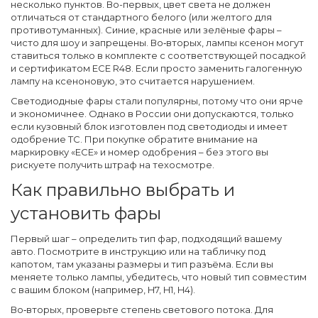
несколько пунктов. Во-первых, цвет света не должен
отличаться от стандартного белого (или желтого для
противотуманных). Синие, красные или зелёные фары –
чисто для шоу и запрещены. Во‑вторых, лампы ксенон могут
ставиться только в комплекте с соответствующей посадкой
и сертификатом ECE R48. Если просто заменить галогенную
лампу на ксеноновую, это считается нарушением.
Светодиодные фары стали популярны, потому что они ярче
и экономичнее. Однако в России они допускаются, только
если кузовный блок изготовлен под светодиоды и имеет
одобрение ТС. При покупке обратите внимание на
маркировку «ECE» и номер одобрения – без этого вы
рискуете получить штраф на техосмотре.
Как правильно выбрать и
установить фары
Первый шаг – определить тип фар, подходящий вашему
авто. Посмотрите в инструкцию или на табличку под
капотом, там указаны размеры и тип разъёма. Если вы
меняете только лампы, убедитесь, что новый тип совместим
с вашим блоком (например, H7, H1, H4).
Во‑вторых, проверьте степень светового потока. Для