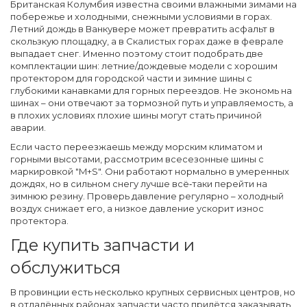
Британская Колумбия известна своими влажными зимами на
побережье и холодными, снежными условиями в горах.
Летний дождь в Ванкувере может превратить асфальт в
скользкую площадку, а в Скалистых горах даже в феврале
выпадает снег. Именно поэтому стоит подобрать две
комплектации шин: летние/дождевые модели с хорошим
протектором для городской части и зимние шины с
глубокими канавками для горных переездов. Не экономь на
шинах – они отвечают за тормозной путь и управляемость, а
в плохих условиях плохие шины могут стать причиной
аварии.
Если часто переезжаешь между морским климатом и
горными высотами, рассмотрим всесезонные шины с
маркировкой "M+S". Они работают нормально в умеренных
дождях, но в сильном снегу лучше всё‑таки перейти на
зимнюю резину. Проверь давление регулярно – холодный
воздух снижает его, а низкое давление ускорит износ
протектора.
Где купить запчасти и
обслужиться
В провинции есть несколько крупных сервисных центров, но
в отдалённых районах запчасти часто придётся заказывать