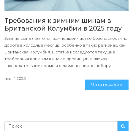
Требования к зимним шинам в
Британской Колумбии в 2025 году
Зимние шины являются важнейшей частью безопасности на
дороге в холодные месяцы, особенно в таких регионах, как
Британская Колумбия. В статье исследуются текущие
требования к зимним шинам в провинции, включая
законодательные нормы и рекомендации по выбору
подходящего комплекта для различных погодных условий.
янв, 4 2025
Также представлены интересные факты о различных видах
Читать далее
шин и их особенностях при разных температурах и уровнях
ледяной скользкости. Читатели узнают, какие шины
максимально подходят для их автомобиля, чтобы
обеспечить надежное сцепление с дорогой в самых
сложных условиях.