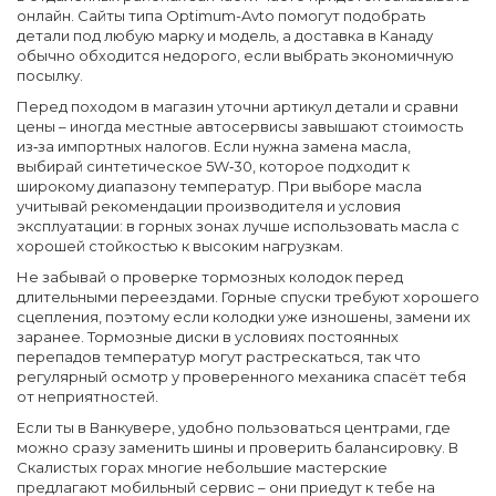
онлайн. Сайты типа Optimum-Avto помогут подобрать
детали под любую марку и модель, а доставка в Канаду
обычно обходится недорого, если выбрать экономичную
посылку.
Перед походом в магазин уточни артикул детали и сравни
цены – иногда местные автосервисы завышают стоимость
из‑за импортных налогов. Если нужна замена масла,
выбирай синтетическое 5W‑30, которое подходит к
широкому диапазону температур. При выборе масла
учитывай рекомендации производителя и условия
эксплуатации: в горных зонах лучше использовать масла с
хорошей стойкостью к высоким нагрузкам.
Не забывай о проверке тормозных колодок перед
длительными переездами. Горные спуски требуют хорошего
сцепления, поэтому если колодки уже изношены, замени их
заранее. Тормозные диски в условиях постоянных
перепадов температур могут растрескаться, так что
регулярный осмотр у проверенного механика спасёт тебя
от неприятностей.
Если ты в Ванкувере, удобно пользоваться центрами, где
можно сразу заменить шины и проверить балансировку. В
Скалистых горах многие небольшие мастерские
предлагают мобильный сервис – они приедут к тебе на