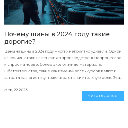
Почему шины в 2024 году такие
дорогие?
Цены на шины в 2024 году многих неприятно удивили. Одной
из причин стали изменения в производственных процессах
и спрос на новые, более экологичные материалы.
Обстоятельства, такие как изменчивость курсов валют и
затраты на логистику, тоже играют значительную роль. Эта
статья поможет вам понять, почему цены возросли и как
фев, 22 2025
сделать удачный выбор при покупке.
Читать далее