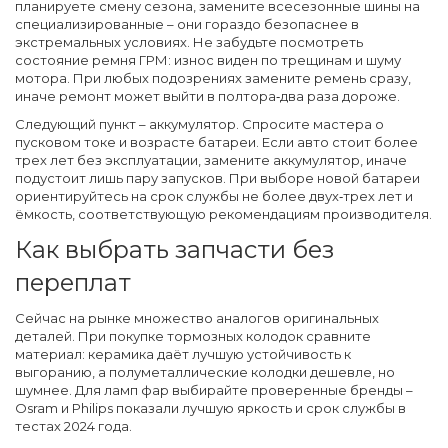
планируете смену сезона, замените всесезонные шины на
специализированные – они гораздо безопаснее в
экстремальных условиях. Не забудьте посмотреть
состояние ремня ГРМ: износ виден по трещинам и шуму
мотора. При любых подозрениях замените ремень сразу,
иначе ремонт может выйти в полтора‑два раза дороже.
Следующий пункт – аккумулятор. Спросите мастера о
пусковом токе и возрасте батареи. Если авто стоит более
трех лет без эксплуатации, замените аккумулятор, иначе
подустоит лишь пару запусков. При выборе новой батареи
ориентируйтесь на срок службы не более двух‑трех лет и
ёмкость, соответствующую рекомендациям производителя.
Как выбрать запчасти без
переплат
Сейчас на рынке множество аналогов оригинальных
деталей. При покупке тормозных колодок сравните
материал: керамика даёт лучшую устойчивость к
выгоранию, а полуметаллические колодки дешевле, но
шумнее. Для ламп фар выбирайте проверенные бренды –
Osram и Philips показали лучшую яркость и срок службы в
тестах 2024 года.