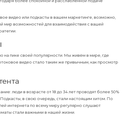
годаря более спокойной и расслабленной подаче
вое видео
или
подкасты
в вашем маркетинге, возможно,
лый мир возможностей для взаимодействия с вашей
ратегии.
ы
 на пике своей популярности. Мы живём в мире, где
отоковое видео стало таким же привычным, как просмотр
тента
ие: люди в возрасте от 18 до 34 лет проводят более 50%
.
Подкасты
, в свою очередь, стали настоящим хитом. По
лей интернета по всему миру регулярно слушают
орматы стали важными в нашей жизни.