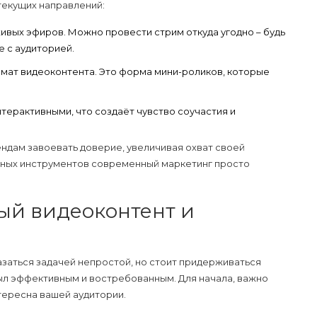
текущих направлений:
ивых эфиров. Можно провести стрим откуда угодно – будь
е с аудиторией.
мат видеоконтента. Это форма мини-роликов, которые
терактивными, что создаёт чувство соучастия и
ндам завоевать доверие, увеличивая охват своей
обных инструментов современный маркетинг просто
ый видеоконтент и
заться задачей непростой, но стоит придерживаться
был эффективным и востребованным. Для начала, важно
нтересна вашей аудитории.