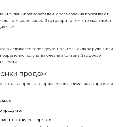
мени онлайн-пользователей. Исследования показывают,
имало
потоковое видео
. Это говорит о том, что люди любят
диально.
то вы слушаете голос друга. Водитель, сидя за рулем, или
дновременно получать полезный контент. Это делает
яльности.
ронки продаж
се этапы воронки: от привлечения внимания до принятия
мание.
о продукте.
клиентов в видео формате.