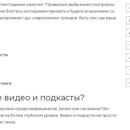
етом Годиным заметил: "Правильно выбранная платформа
, не бойтесь экспериментировать и будьте искренними со
одчеркивают дух современных трендов: быть там, где ваша
асты
етинге
 видео и подкасты?
ероями среди медиаканалов. Зачем они так важны? Во-
ии на более глубоком уровне. Видео и подкасты не просто
ю связь.