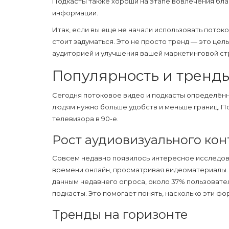
Подкасты также хороши на этапе вовлечения бла
информации.
Итак, если вы еще не начали использовать
потоко
стоит задуматься. Это не просто тренд — это це
аудиторией и улучшения вашей маркетинговой ст
Популярность и тренд
Сегодня
потоковое видео
и
подкасты
определённо
людям нужно больше удобств и меньше границ. П
телевизора в 90-е.
Рост аудиовизуального кон
Совсем недавно появилось интересное исследован
времени онлайн, просматривая видеоматериалы
данным недавнего опроса, около 37% пользовате
подкасты. Это помогает понять, насколько эти ф
Тренды на горизонте