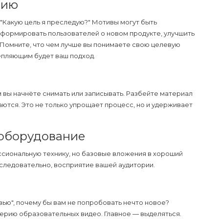
рию
"Какую цель я преследую?" Мотивы могут быть
нформировать пользователей о новом продукте, улучшить
. Помните, что чем лучше вы понимаете свою целевую
епляющим будет ваш подход.
 вы начнёте снимать или записывать. Разбейте материал
ются. Это не только упрощает процесс, но и удерживает
 оборудование
ссиональную технику, но базовые вложения в хороший
 следовательно, восприятие вашей аудитории.
ью", почему бы вам не попробовать нечто новое?
серию образовательных видео. Главное — выделяться.