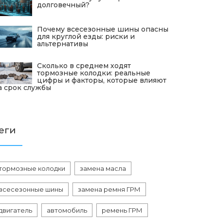
долговечный?
Почему всесезонные шины опасны
для круглой езды: риски и
альтернативы
Сколько в среднем ходят
тормозные колодки: реальные
цифры и факторы, которые влияют
а срок службы
еги
тормозные колодки
замена масла
всесезонные шины
замена ремня ГРМ
двигатель
автомобиль
ремень ГРМ