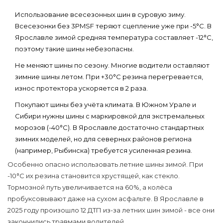
Использование всесезонных шин в суровую зиму
.
Всесезонки без 3PMSF теряют сцепление уже при -5°C. В
Ярославле зимой средняя температура составляет -12°C,
поэтому такие шины небезопасны.
Не меняют шины по сезону
. Многие водители оставляют
зимние шины летом. При +30°C резина перегревается,
износ протектора ускоряется в 2 раза.
Покупают шины без учёта климата
. В Южном Урале и
Сибири нужны шины с маркировкой для экстремальных
морозов (-40°C). В Ярославле достаточно стандартных
зимних моделей, но для северных районов региона
(например, Рыбинска) требуется усиленная резина.
Особенно опасно использовать летние шины зимой. При
-10°C их резина становится хрустящей, как стекло.
Тормозной путь увеличивается на 60%, а колёса
пробуксовывают даже на сухом асфальте. В Ярославле в
2025 году произошло 12 ДТП из-за летних шин зимой - все они
закончились травмами водителей.