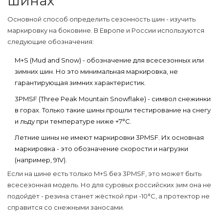
шинах
Основной способ определить сезонность шин - изучить
маркировку на боковине. В Европе и России используются
следующие обозначения:
M+S
(Mud and Snow) - обозначение для всесезонных или
зимних шин. Но это минимальная маркировка, не
гарантирующая зимних характеристик.
3PMSF
(Three Peak Mountain Snowflake) - символ снежинки
в горах. Только такие шины прошли тестирование на снегу
и льду при температуре ниже +7°C.
Летние шины
не имеют маркировки 3PMSF. Их основная
маркировка - это обозначение скорости и нагрузки
(например, 91V).
Если на шине есть только M+S без 3PMSF, это может быть
всесезонная модель. Но для суровых российских зим она не
подойдёт - резина станет жёсткой при -10°C, а протектор не
справится со снежными заносами.