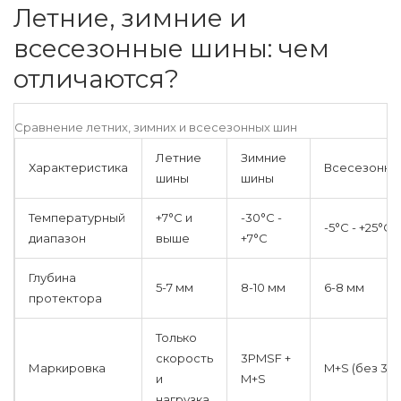
Летние, зимние и
всесезонные шины: чем
отличаются?
Сравнение летних, зимних и всесезонных шин
Летние
Зимние
Характеристика
Всесезонны
шины
шины
Температурный
+7°C и
-30°C -
-5°C - +25°C
диапазон
выше
+7°C
Глубина
5-7 мм
8-10 мм
6-8 мм
протектора
Только
скорость
3PMSF +
Маркировка
M+S (без 3P
и
M+S
нагрузка