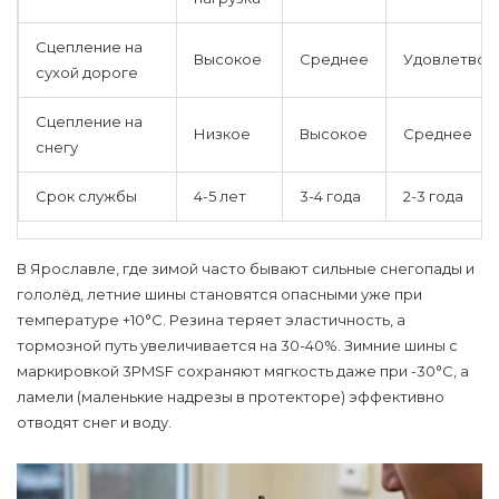
Сцепление на
Высокое
Среднее
Удовлетвор
сухой дороге
Сцепление на
Низкое
Высокое
Среднее
снегу
Срок службы
4-5 лет
3-4 года
2-3 года
В Ярославле, где зимой часто бывают сильные снегопады и
гололёд, летние шины становятся опасными уже при
температуре +10°C. Резина теряет эластичность, а
тормозной путь увеличивается на 30-40%. Зимние шины с
маркировкой 3PMSF сохраняют мягкость даже при -30°C, а
ламели (маленькие надрезы в протекторе) эффективно
отводят снег и воду.