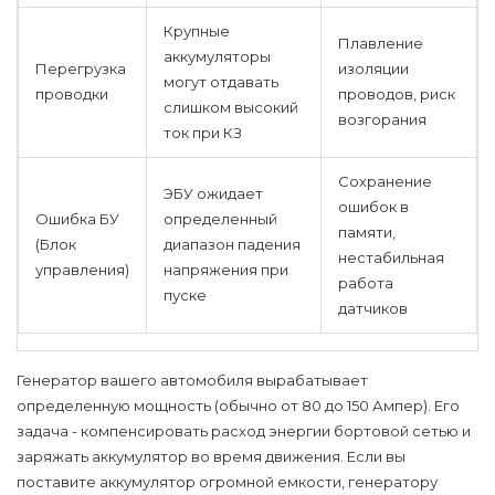
Крупные
Плавление
аккумуляторы
Перегрузка
изоляции
могут отдавать
проводки
проводов, риск
слишком высокий
возгорания
ток при КЗ
Сохранение
ЭБУ ожидает
ошибок в
Ошибка БУ
определенный
памяти,
(Блок
диапазон падения
нестабильная
управления)
напряжения при
работа
пуске
датчиков
Генератор вашего автомобиля вырабатывает
определенную мощность (обычно от 80 до 150 Ампер). Его
задача - компенсировать расход энергии бортовой сетью и
заряжать аккумулятор во время движения. Если вы
поставите аккумулятор огромной емкости, генератору