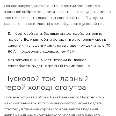
Однако запуск двигателя - это не долгий процесс. Это
взрывной выброс мощности за считанные секунды. Именно
здесь многие автовладельцы совершают ошибку, путая
«запас топлива» (емкость) с «силой удара» (пусковой ток).
Для бортовой сети:
Большая емкость действительно
полезна. Если вы любите оставлять включенным свет в
салоне или слушать музыку на заглушенном двигателе, 70-
80 А·ч продержатся дольше, чем 45 А·ч.
Для запуска ДВС:
Емкость вторична. Главное -
способность выдать огромный ток мгновенно.
Пусковой ток: Главный
герой холодного утра
Если емкость - это объем бака бензина, то
Пусковой ток
максимальный ток, который аккумулятор может отдать
стартеру в течение короткого времени без падения
напряжения ниже критического уровня
- это диаметр