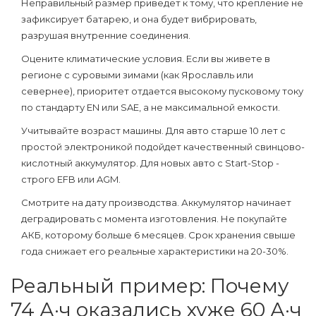
Неправильный размер приведет к тому, что крепление не
зафиксирует батарею, и она будет вибрировать,
разрушая внутренние соединения.
Оцените климатические условия.
Если вы живете в
регионе с суровыми зимами (как Ярославль или
севернее), приоритет отдается высокому пусковому току
по стандарту EN или SAE, а не максимальной емкости.
Учитывайте возраст машины.
Для авто старше 10 лет с
простой электроникой подойдет качественный свинцово-
кислотный аккумулятор. Для новых авто с Start-Stop -
строго EFB или AGM.
Смотрите на дату производства.
Аккумулятор начинает
деградировать с момента изготовления. Не покупайте
АКБ, которому больше 6 месяцев. Срок хранения свыше
года снижает его реальные характеристики на 20-30%.
Реальный пример: Почему
74 А·ч оказались хуже 60 А·ч